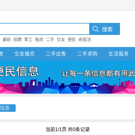
：
兼职
招聘
零工
租房
二手
交友
便民
商家活
售
交友婚恋
二手出售
二手求购
生活服务
信息
当前1/1页 共0条记录