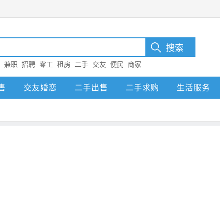
：
兼职
招聘
零工
租房
二手
交友
便民
商家
售
交友婚恋
二手出售
二手求购
生活服务