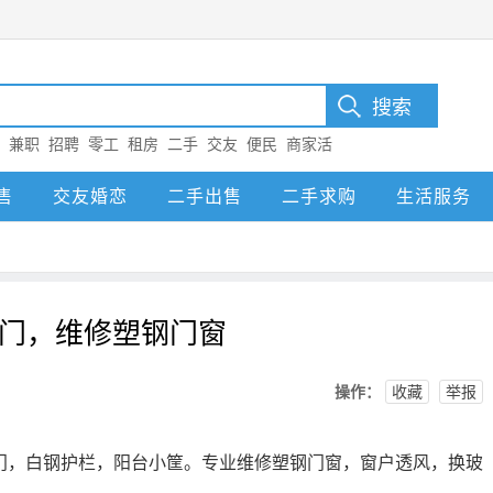
：
兼职
招聘
零工
租房
二手
交友
便民
商家活
售
交友婚恋
二手出售
二手求购
生活服务
门，维修塑钢门窗
操作：
收藏
举报
门，白钢护栏，阳台小筐。专业维修塑钢门窗，窗户透风，换玻