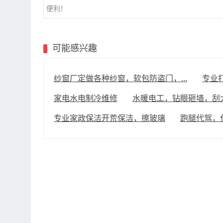
便利！
可能感兴趣
纱窗厂定做各种纱窗，软包防盗门，...
专业
家电水电制冷维修
水暖电工，钻眼砸墙，刮大
专业家政保洁开荒保洁，擦玻璃
跑腿代驾，