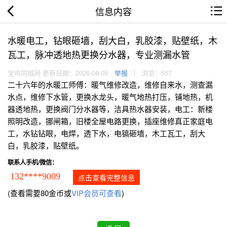
信息内容
水暖电工，钻眼砸墙，刮大白，乳胶漆，贴壁纸，木
瓦工，脉冲透地热更换分水器，专业测漏水管
宝鸡同城网 更新日期：2026-08-09
举报
浏览：557
二十六年的水暖工师傅：暖气维修改造，维修自来水，测查漏
水点，维修下水管，更换水龙头，暖气地热打压，铺地热，机
器透地热，更换阀门分水器等，洁具热水器安装，电工：新楼
照明改造，挪闸箱，旧楼全屋电路更换，插座维修真正家庭电
工，水钻钻眼，电焊，透下水，电镐砸墙，木工瓦工，刮大
白，乳胶漆，贴壁纸。
联系人手机/微信：
132****9009
点击查看完整信息
(查看需要80金币或
VIP会员可查看
)