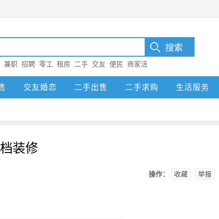
：
兼职
招聘
零工
租房
二手
交友
便民
商家活
售
交友婚恋
二手出售
二手求购
生活服务
中档装修
操作：
收藏
举报