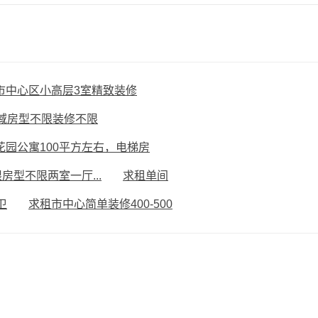
市中心区小高层3室精致装修
域房型不限装修不限
花园公寓100平方左右，电梯房
房型不限两室一厅...
求租单间
卫
求租市中心简单装修400-500