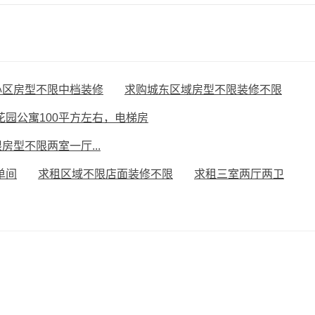
心区房型不限中档装修
求购城东区域房型不限装修不限
花园公寓100平方左右，电梯房
房型不限两室一厅...
单间
求租区域不限店面装修不限
求租三室两厅两卫