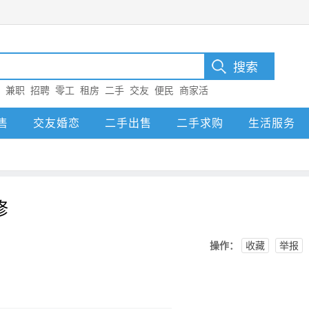
：
兼职
招聘
零工
租房
二手
交友
便民
商家活
售
交友婚恋
二手出售
二手求购
生活服务
修
操作：
收藏
举报