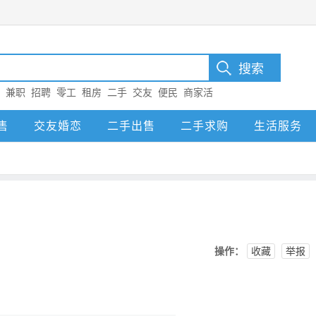
：
兼职
招聘
零工
租房
二手
交友
便民
商家活
售
交友婚恋
二手出售
二手求购
生活服务
操作：
收藏
举报