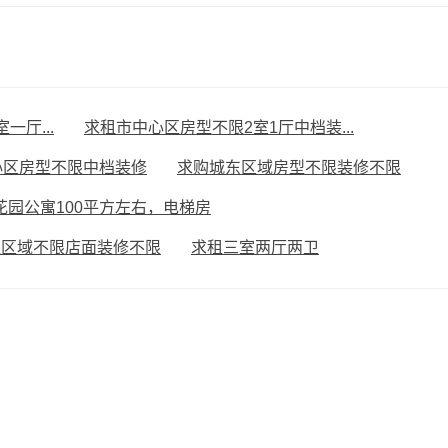
厅...
求租市中心区房型不限2室1厅中档装...
心区房型不限中档装修
求购城东区域房型不限装修不限
花园公寓100平方左右，电梯房
租区域不限店面装修不限
求租三室两厅两卫