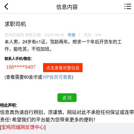
信息内容
求职司机
宝鸡同城网 更新日期：2026-08-09
举报
浏览：564
本人男，24岁有c1证，驾龄两年。想求一个年后开货车的工
作，能吃苦，不怕加班。
联系人手机/微信：
188****9497
点击查看完整信息
(查看需要80金币或
VIP会员可查看
)
特此声明：
信息真伪请自行辨别，须谨慎，网站对此不承担任何保证或连带
责任! 希望我们的平台能为您带来更多的便利！
[
宝鸡同城网反馈中心
]