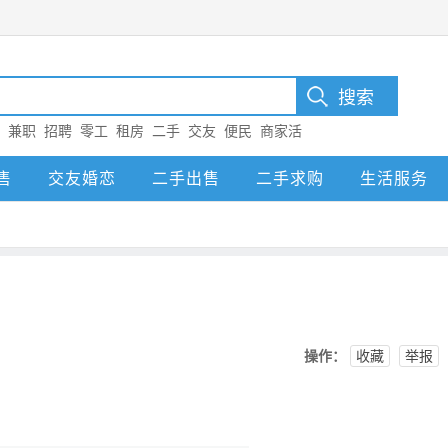
：
兼职
招聘
零工
租房
二手
交友
便民
商家活
售
交友婚恋
二手出售
二手求购
生活服务
操作：
收藏
举报